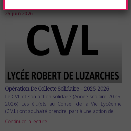
25 juin 2026
Opération De Collecte Solidaire – 2025-2026
Le CVL et son action solidaire (Année scolaire 2025-
2026) Les élu(e)s au Conseil de la Vie Lycéenne
(C.V.L) ont souhaité prendre part à une action de
Continuer la lecture