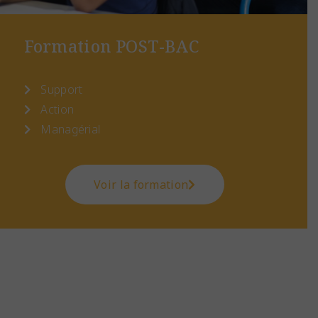
Formation POST-BAC
Support
Action
Managérial
Voir la formation