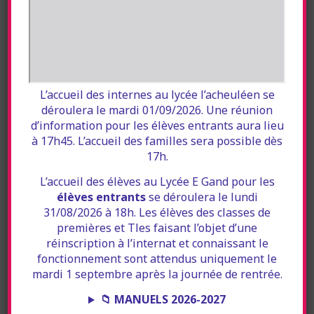
Les Actualités
L’accueil des internes au lycée l’acheuléen se
déroulera le mardi 01/09/2026. Une réunion
d’information pour les élèves entrants aura lieu
à 17h45. L’accueil des familles sera possible dès
17h.
L’accueil des élèves au Lycée E Gand pour les
Manuels Scolaires 2026-2027 : Les Listes Sont
élèves entrants
se déroulera le lundi
31/08/2026 à 18h. Les élèves des classes de
Disponibles
premières et Tles faisant l’objet d’une
Les listes de manuels scolaires pour l’année 2026-
réinscription à l’internat et connaissant le
2027 sont désormais disponibles. Nous invitons les
fonctionnement sont attendus uniquement le
élèves et leurs familles à les consulter dès à présent
mardi 1 septembre après la journée de rentrée.
afin
📁 MANUELS 2026-2027
Continuer la lecture