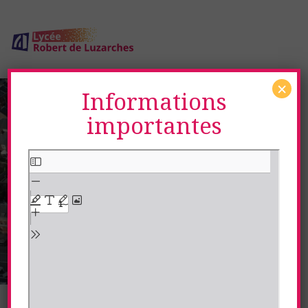
×
Informations
Bienvenue au Lycée
importantes
Robert de Luzarches
AMIENS