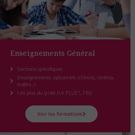
Enseignements Général
Sections spécifiques
Enseignements optionnels (chinois, cinéma,
maths...)
Les plus du lycée (Le PLUZ !, PEI)
Voir les formations