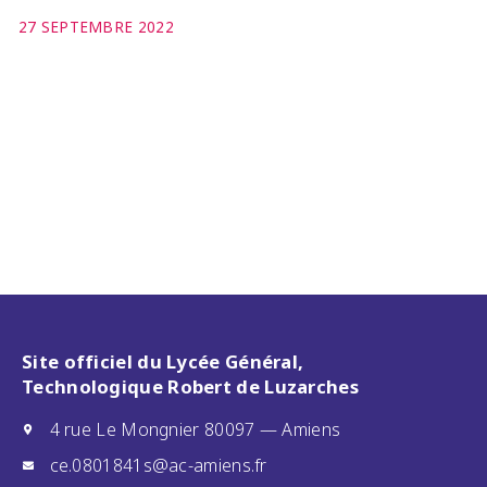
27 SEPTEMBRE 2022
Site officiel du Lycée Général,
Technologique Robert de Luzarches
4 rue Le Mongnier 80097 — Amiens
ce.0801841s@ac-amiens.fr