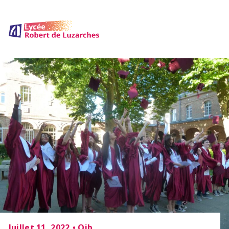
Juillet 11, 2022
•
Oib